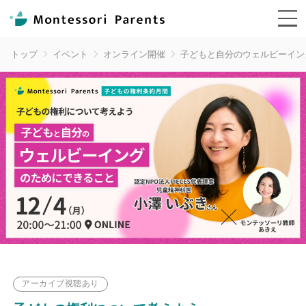
受講生インタビュー
トップ
イベント
オンライン開催
子どもと自分のウェルビーイン
ジャーナル
イベント情報
ログイン
アーカイブ視聴あり