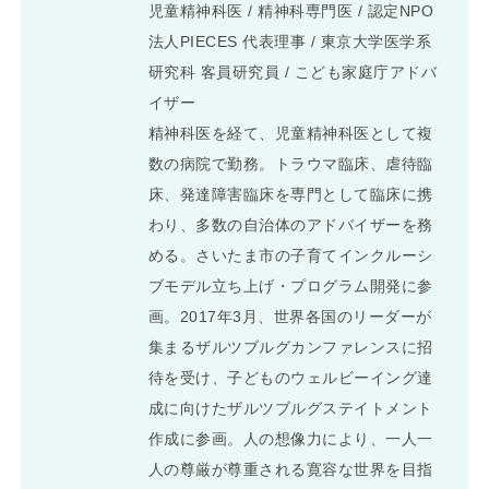
児童精神科医 / 精神科専門医 / 認定NPO
法人PIECES 代表理事 / 東京大学医学系
研究科 客員研究員 / こども家庭庁アドバ
イザー
精神科医を経て、児童精神科医として複
数の病院で勤務。トラウマ臨床、虐待臨
床、発達障害臨床を専門として臨床に携
わり、多数の自治体のアドバイザーを務
める。さいたま市の子育てインクルーシ
ブモデル立ち上げ・プログラム開発に参
画。2017年3月、世界各国のリーダーが
集まるザルツブルグカンファレンスに招
待を受け、子どものウェルビーイング達
成に向けたザルツブルグステイトメント
作成に参画。人の想像力により、一人一
人の尊厳が尊重される寛容な世界を目指