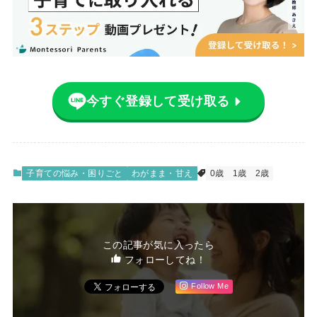
今すぐ登録して受け取る
子育ての悩み・困りごと
わがまま・甘え
0歳
1歳
2歳
この記事が気に入ったら
フォローしてね！
Follow Me