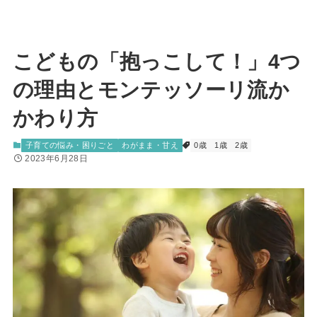
こどもの「抱っこして！」4つ
の理由とモンテッソーリ流か
かわり方
子育ての悩み・困りごと
わがまま・甘え
0歳
1歳
2歳
2023年6月28日