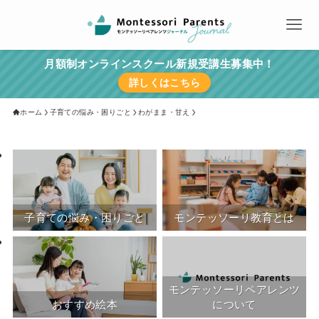
月額制オンラインスクール新規受講生募集中！
詳しくはこちら
ホーム
子育ての悩み・困りごと
わがまま・甘え
子育ての悩み・困りごと
モンテッソーリ教育とは
モンテッソーリペアレンツ
おすすめ絵本
について