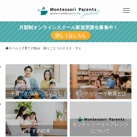
月額制オンラインスクール新規受講生募集中！
詳しくはこちら
ホーム
子育ての悩み・困りごと
わがまま・甘え
子育ての悩み・困りごと
モンテッソーリ教育とは
モンテッソーリペアレンツ
おすすめ絵本
について