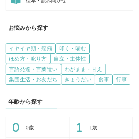
絵本・読み聞かせ
お悩みから探す
イヤイヤ期・癇癪
叩く・噛む
ほめ方・叱り方
自立・主体性
言語発達・言葉遣い
わがまま・甘え
集団生活・お友だち
きょうだい
食事
行事
年齢から探す
0歳
1歳