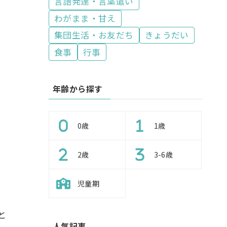
言語発達・言葉遣い
わがまま・甘え
集団生活・お友だち
きょうだい
食事
行事
年齢から探す
0歳
1歳
2歳
3-6歳
児童期
と
人気記事