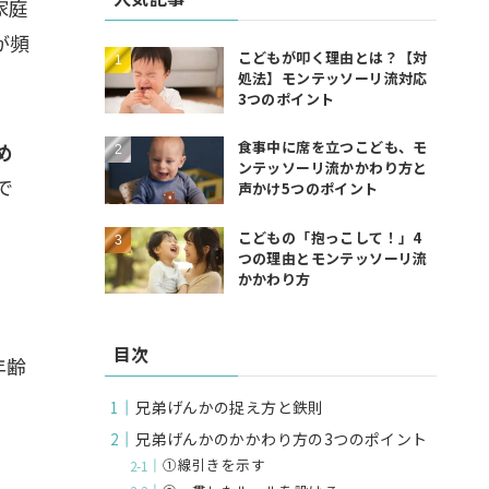
家庭
が頻
こどもが叩く理由とは？【対
処法】モンテッソーリ流対応
3つのポイント
食事中に席を立つこども、モ
め
ンテッソーリ流かかわり方と
で
声かけ5つのポイント
こどもの「抱っこして！」4
つの理由とモンテッソーリ流
かかわり方
、
目次
年齢
兄弟げんかの捉え方と鉄則
兄弟げんかのかかわり方の3つのポイント
①線引きを示す