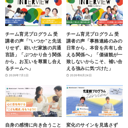
チーム育児プログラム 受
チーム育児プログラム 受
講者の声「“いつか”と先送
講者の声「事務連絡のみの
りせず、紡いだ家族の共通
日常から、本音を共有し合
言語」「ぶつかり合う関係
える関係へ」「価値観が一
から、お互いを尊重し合え
致しないからこそ、補い合
るチームへ」
える強みに気づけた」
2026年7月1日
2026年6月24日
自身の感情に向き合うこと
変化のサインを見逃さず